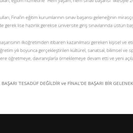
ulları, eğitim hizmetine “Hem yaşam, hem sınav başarısı” ilkesiyle 2
ulları, Final’in eğitim kurumlarının sınav başarısı geleneğinin mirasçı
de gerek lise hazırlık gerekse üniversite giriş sınavlarında üstün baş
şarısının ilköğretimden itibaren kazanılması gereken kişisel ve eti
ğretim yılı boyunca gerçekleştirilen kültürel, sanatsal, bilimsel ve spo
lere öğretmeye, davranışlarla örneklemeye devam etti ve yeni açıl
R BAŞARI TESADÜF DEĞİLDİR ve FİNAL’DE BAŞARI BİR GELENEK