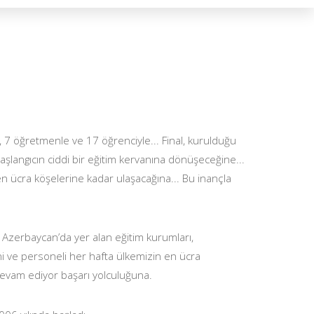
e, 7 öğretmenle ve 17 öğrenciyle... Final, kurulduğu
aşlangıcın ciddi bir eğitim kervanına dönüşeceğine...
en ücra köşelerine kadar ulaşacağına... Bu inançla
 Azerbaycan’da yer alan eğitim kurumları,
eni ve personeli her hafta ülkemizin en ücra
e devam ediyor başarı yolculuğuna.