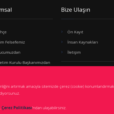
msal
Bize Ulaşın
ihçe
Ön Kayıt
tim Felsefemiz
İnsan Kaynakları
ucumuzdan
İletişim
etim Kurulu Başkanımızdan
Okul Kıyafetlerimiz
el Müdürümüzden
z Politikası
üvenliğini artırmak amacıyla sitemizde çerez (cookie) konumlandır
Politakası
ediyorsunuz.
,
Çerez Politikası
'ndan ulaşabilirsiniz.