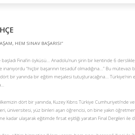
İHÇE
AŞAM, HEM SINAV BAŞARISI”
başladı Final’in öyküsü... Anadolu’nun şirin bir kentinde 6 derslikl
 inanıyordu “hiçbir başarının tesadüf olmadığına...” Bu mütevazı b
dört bir yanında bir eğitim meşalesi tutuşturacağına... Türkiye’nin 
la…
lkemizin dört bir yanında, Kuzey Kıbrıs Türkiye Cumhuriyeti’nde ve
eri, üniversitesi, yüz binleri aşan öğrencisi, on bine yakın öğretm
ne kadar ulaşarak eğitimde fırsat eşitliği yaratan Final Dergileri il