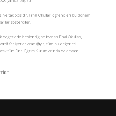
006 yılında başladı.
sı ve takipçisidir. Final Okulları öğrencileri bu dönem
arılar gösterdiler.
k değerlerle beslendiğine inanan Final Okulları,
rtif faaliyetler aracılığıyla, tüm bu değerleri
acak tüm Final Eğitim Kurumları’nda da devam
TİR.”