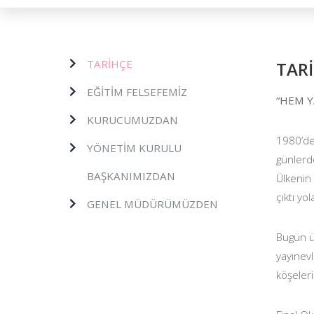
TARİHÇE
TAR
EĞİTİM FELSEFEMİZ
“HEM Y
KURUCUMUZDAN
1980’de 
YÖNETİM KURULU
günlerde
BAŞKANIMIZDAN
Ülkenin 
çıktı yo
GENEL MÜDÜRÜMÜZDEN
Bugün ü
yayınevl
köşeleri