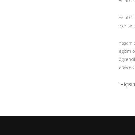
Final Ok
Final Ok
içerisin
Yaşam ba
eğitim ö
öğrenci
edecek.
“HİÇBİ